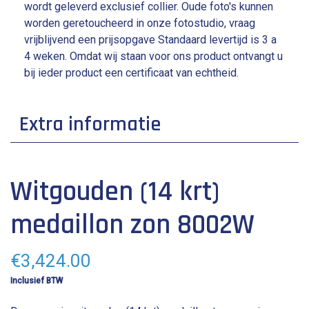
wordt geleverd exclusief collier. Oude foto's kunnen
worden geretoucheerd in onze fotostudio, vraag
vrijblijvend een prijsopgave Standaard levertijd is 3 a
4 weken. Omdat wij staan voor ons product ontvangt u
bij ieder product een certificaat van echtheid.
Extra informatie
breedte: 3 cm
Witgouden (14 krt)
hoogte: 2.6 cm
medaillon zon 8002W
€
3,424.00
Inclusief BTW