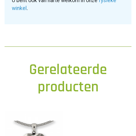
U bent ook van harte welkom in onze
fysieke
winkel
.
Gerelateerde
producten