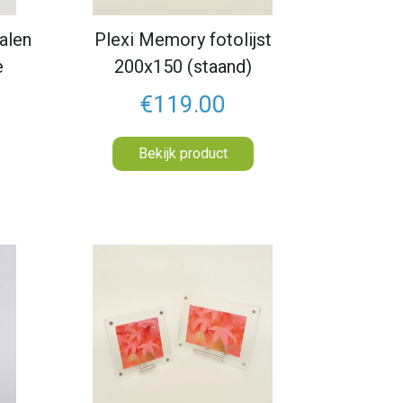
talen
Plexi Memory fotolijst
e
200x150 (staand)
€119.00
Bekijk product