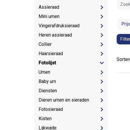
Assieraad
Mini urnen
Prij
Vingerafdruksieraad
Heren assieraad
Filte
Collier
Haarsieraad
Sorter
Fotolijst
Urnen
Baby urn
Diensten
Dieren urnen en sieraden
Fotosieraad
Kisten
Lijkwade