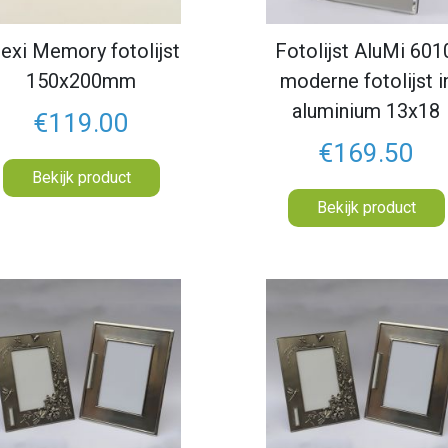
lexi Memory fotolijst
Fotolijst AluMi 601
150x200mm
moderne fotolijst i
aluminium 13x18
€119.00
€169.50
Bekijk product
Bekijk product