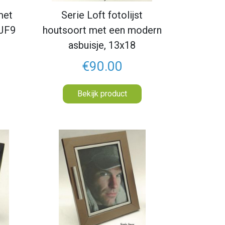
met
Serie Loft fotolijst
8JF9
houtsoort met een modern
asbuisje, 13x18
€90.00
Bekijk product