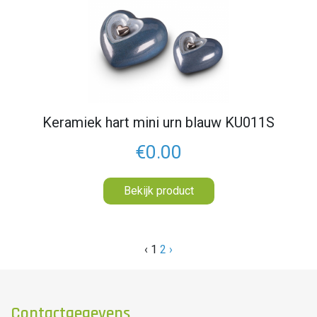
Keramiek hart mini urn blauw KU011S
€0.00
Bekijk product
‹
1
2
›
Contactgegevens