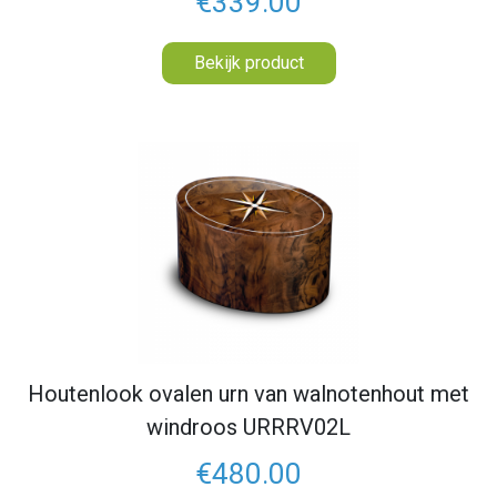
€339.00
Bekijk product
Houtenlook ovalen urn van walnotenhout met
windroos URRRV02L
€480.00