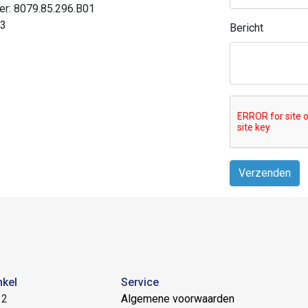
r: 8079.85.296.B01
13
Bericht
Verzenden
nkel
Service
 2
Algemene voorwaarden