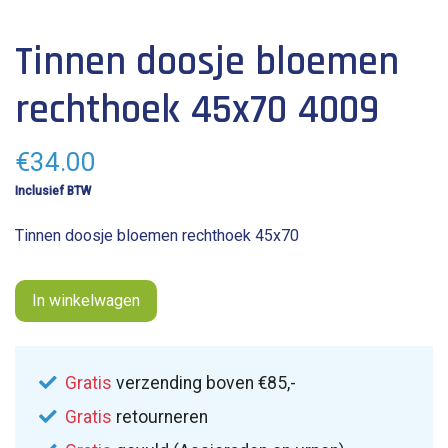
lengte: 7 cm
Tinnen doosje bloemen
breedte: 4.5 cm
rechthoek 45x70 4009
€
34.00
Inclusief BTW
Tinnen doosje bloemen rechthoek 45x70
In winkelwagen
Gratis
verzending boven €85,-
Gratis
retourneren