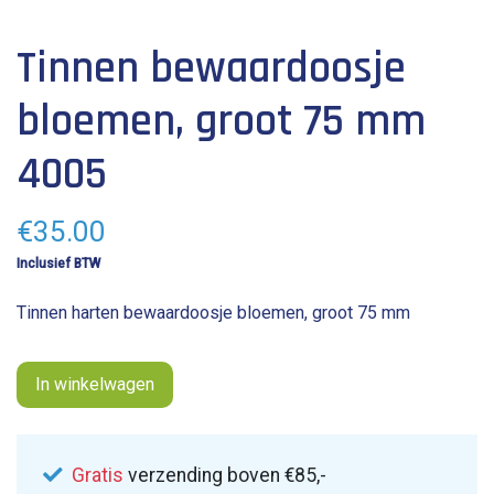
lengte: 7.5 cm
Tinnen bewaardoosje
breedte: 7.5 cm
bloemen, groot 75 mm
4005
€
35.00
Inclusief BTW
Tinnen harten bewaardoosje bloemen, groot 75 mm
In winkelwagen
Gratis
verzending boven €85,-