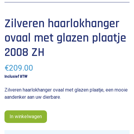
lengte: 2.4 cm
Zilveren haarlokhanger
breedte: 1.8 cm
ovaal met glazen plaatje
2008 ZH
€
209.00
Inclusief BTW
Zilveren haarlokhanger ovaal met glazen plaatje, een mooie
aandenker aan uw dierbare.
In winkelwagen