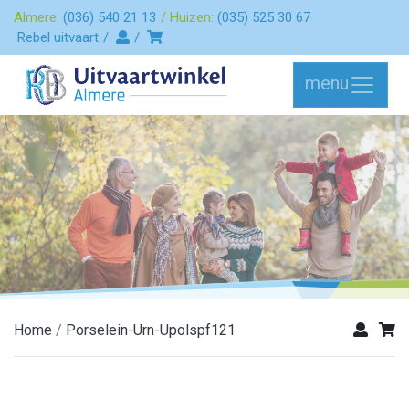
Almere:
(036) 540 21 13
Huizen:
(035) 525 30 67
Rebel uitvaart
menu
Home
Porselein-Urn-Upolspf121