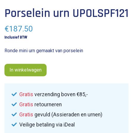
lengte: 11 cm
Porselein urn UPOLSPF121
breedte: 11 cm
inhoud: 0.5 L
€
187.50
Inclusief BTW
Ronde mini urn gemaakt van porselein
In winkelwagen
Gratis
verzending boven €85,-
Gratis
retourneren
Gratis
gevuld (Assieraden en urnen)
Veilige betaling via iDeal