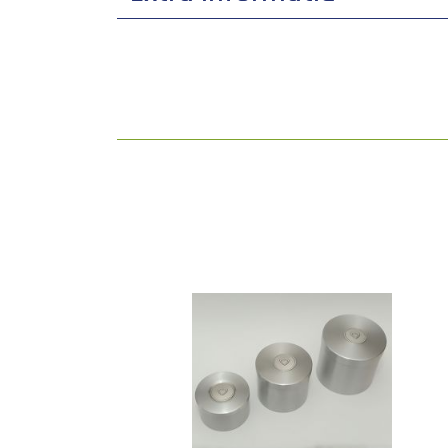
lengte: 8 cm
breedte: 8 cm
inhoud: 0.25 L