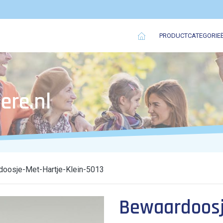
PRODUCTCATEGORIE
ere.nl
oosje-Met-Hartje-Klein-5013
Bewaardoosje