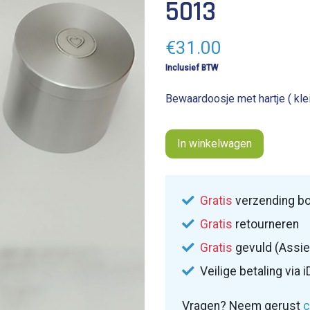
5013
€
31.00
Inclusief BTW
Bewaardoosje met hartje ( kl
In winkelwagen
Gratis
verzending bo
Gratis
retourneren
Gratis
gevuld (Assie
Veilige betaling via i
Vragen? Neem gerust
c