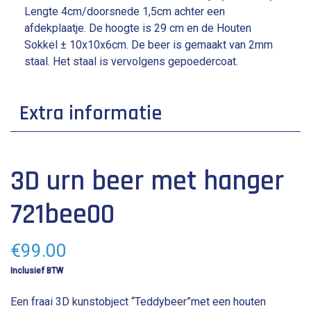
Lengte 4cm/doorsnede 1,5cm achter een
afdekplaatje. De hoogte is 29 cm en de Houten
Sokkel ± 10x10x6cm. De beer is gemaakt van 2mm
staal. Het staal is vervolgens gepoedercoat.
Extra informatie
lengte: 22 cm
3D urn beer met hanger
breedte: 22 cm
hoogte: 29 cm
721bee00
€
99.00
Inclusief BTW
Een fraai 3D kunstobject “Teddybeer”met een houten