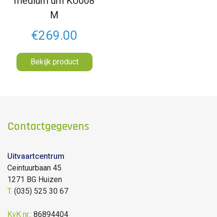
medium urn KU008
M
€269.00
Bekijk product
Contactgegevens
Uitvaartcentrum
Ceintuurbaan 45
1271 BG Huizen
T.
(035) 525 30 67
KvK nr.:
86894404