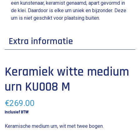
een kunstenaar, keramist genaamd, apart gevormd in
de klei. Daardoor is elke urn uniek en bijzonder. Deze
urn is niet geschikt voor plaatsing buiten.
Extra informatie
gewicht: 1500 g
Keramiek witte medium
inhoud: 2.1 L
hoogte: 27 cm
urn KU008 M
€
269.00
Inclusief BTW
Keramische medium urn, wit met twee bogen.