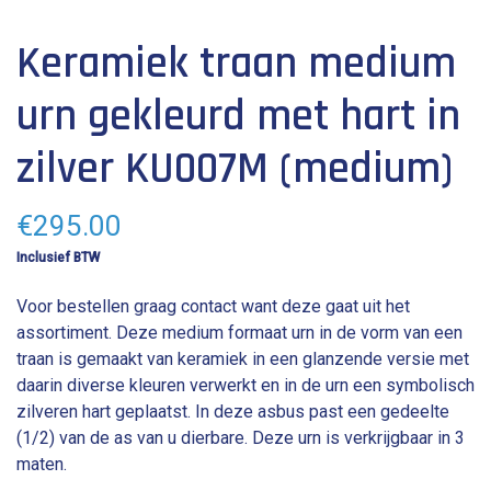
gewicht: 1100 g
Keramiek traan medium
inhoud: 2.2 L
hoogte: 22 cm
urn gekleurd met hart in
zilver KU007M (medium)
€
295.00
Inclusief BTW
Voor bestellen graag contact want deze gaat uit het
assortiment. Deze medium formaat urn in de vorm van een
traan is gemaakt van keramiek in een glanzende versie met
daarin diverse kleuren verwerkt en in de urn een symbolisch
zilveren hart geplaatst. In deze asbus past een gedeelte
(1/2) van de as van u dierbare. Deze urn is verkrijgbaar in 3
maten.