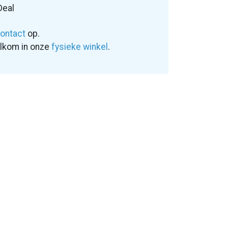
Deal
ontact
op.
elkom in onze
fysieke winkel
.