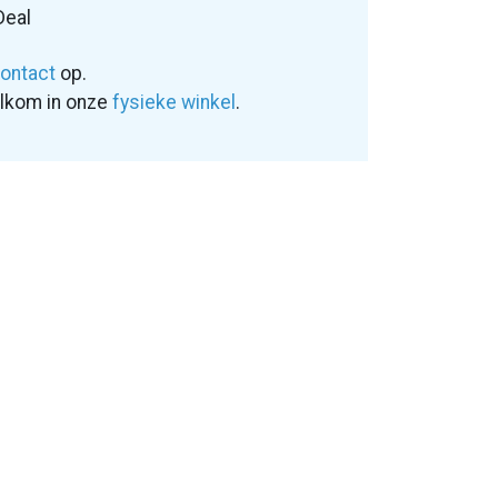
Deal
ontact
op.
elkom in onze
fysieke winkel
.