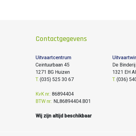
breedte: 0.6 cm
hoogte: 2.5 cm
Contactgegevens
Uitvaartcentrum
Uitvaartwi
Ceintuurbaan 45
De Binderij
1271 BG Huizen
1321 EH A
T.
(035) 525 30 67
T.
(036) 54
KvK nr.:
86894404
BTW nr.:
NL86894404.B01
Wij zijn altijd beschikbaar