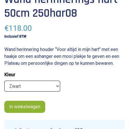
hoogte: 50 cm
50cm 250har08
€
118.00
Inclusief BTW
Wand herinnering houder “Voor altijd in mijn hart" met een
haakje om een ashanger een mooi plekje te geven en een
Plateau om persoonlijke dingen op te kunnen bewaren.
Kleur
In winkelwagen