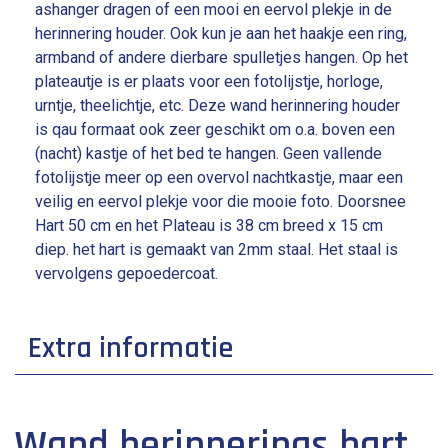
ashanger dragen of een mooi en eervol plekje in de
herinnering houder. Ook kun je aan het haakje een ring,
armband of andere dierbare spulletjes hangen. Op het
plateautje is er plaats voor een fotolijstje, horloge,
urntje, theelichtje, etc. Deze wand herinnering houder
is qau formaat ook zeer geschikt om o.a. boven een
(nacht) kastje of het bed te hangen. Geen vallende
fotolijstje meer op een overvol nachtkastje, maar een
veilig en eervol plekje voor die mooie foto. Doorsnee
Hart 50 cm en het Plateau is 38 cm breed x 15 cm
diep. het hart is gemaakt van 2mm staal. Het staal is
vervolgens gepoedercoat.
Extra informatie
lengte: 15 cm
Wand herinnerings hart
breedte: 35 cm